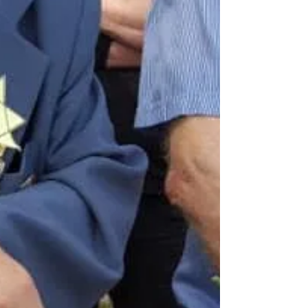
Паперному с 95-летием !
Уважаемый Эфраим Борисович
Паперный! Координационный Совет
организаций русскоязычных
соотечественников Израиля (КСОРС)
поздравляет Вас со...