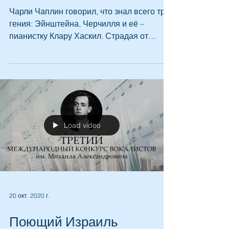
Клара Хаскил - святая за
роялем
Чарли Чаплин говорил, что знал всего три
гения: Эйнштейна, Черчилля и её –
пианистку Клару Хаскил. Страдая от
опухолей и сколиоза, чудом...
Load video