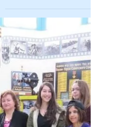
Телепроект
Соотечественники.
Интервью.
Дорогие друзья, коллеги, смотрите на
телевизионном канале
«Соотечественники» интервью с
руководителем объединения
русскоязычных женщин...