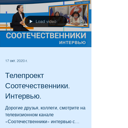
Великая Голда Меир
...Если вы хотите построить ту страну, куда
будут возвращаться её сыновья и дочери,
если вы хотите построить страну откуда
уезжать будут...
Load video
17 окт. 2020 г.