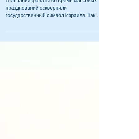
празднования
В Испании фанаты во время массовых
празднований осквернили
государственный символ Израиля. Как
сообщил израильский общественный
активист Йосеф Хаддад на своей
официальной странице в Х,
опубликованные кадры запечатлели
участников футбольных празднеств,
которые топтали израильский флаг.
Активист задался вопросом о причинах
подобного поведения и заявила о
глубоком кризисе в европейском
обществе. По словам Хаддада,
происшедшее стало прямым результатом
деятельности правительства И