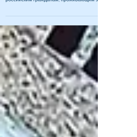
Социальный фонд и Россотрудничество
заключили соглашение, чтобы помочь
российским гражданам, проживающим за
пределами РФ, в решении пенсионных и
социальных вопросов. Свои подписи
поставили председатель Соцфонда
Сергей Чирков и руководитель Агентства
Игорь Чайка. В рамках соглашения
стороны будут системно информировать
россиян о порядке и условиях
предоставления социального и
пенсионного обеспечения.
Соответствующая информация будет
адресована людям пенсионного и
предпенсионно