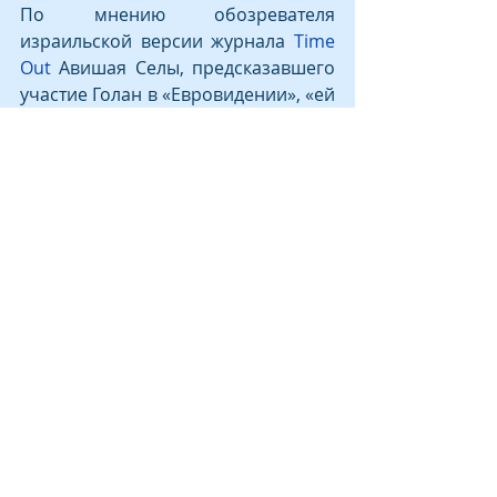
По мнению обозревателя 
израильской версии журнала 
Time 
Out
 Авишая Селы, предсказавшего 
участие Голан в «Евровидении», «ей 
под силу спеть даже телефонную 
книгу».
КУЛЬТУРА
МОЛОДЕЖЬ
МЕДИА
@ 2025 все права принадлежат КСОРС
Израиль
координационная деятельность
общественно-консультационные
функции развитие историко-
культурного наследия