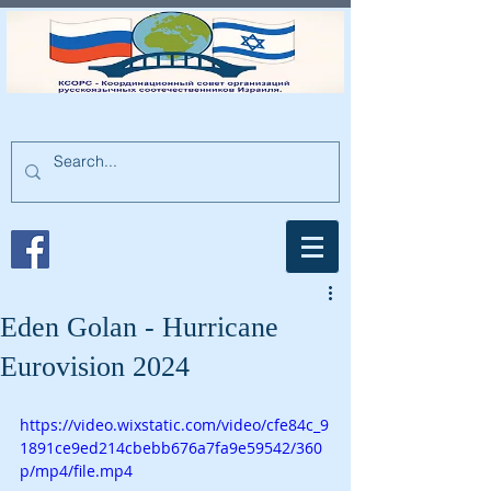
Eden Golan - Hurricane
Eurovision 2024
https://video.wixstatic.com/video/cfe84c_9
1891ce9ed214cbebb676a7fa9e59542/360
p/mp4/file.mp4