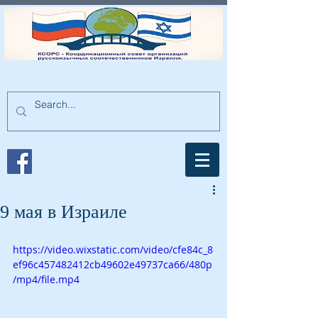
9 мая в Израиле
https://video.wixstatic.com/video/cfe84c_8
ef96c457482412cb49602e49737ca66/480p
/mp4/file.mp4