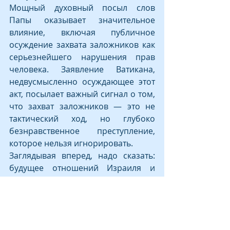
Мощный духовный посыл слов 
Папы оказывает значительное 
влияние, включая публичное 
осуждение захвата заложников как 
серьезнейшего нарушения прав 
человека. Заявление Ватикана, 
недвусмысленно осуждающее этот 
акт, посылает важный сигнал о том, 
что захват заложников — это не 
тактический ход, но глубоко 
безнравственное преступление, 
которое нельзя игнорировать.
Заглядывая вперед, надо сказать: 
будущее отношений Израиля и 
Ватикана находится в руках 
молодых поколений. Продвижение 
образовательных программ для 
израильских граждан и 
христианских лидеров является 