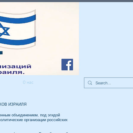
иа
О нас
Контакты
КОВ ИЗРАИЛЯ
енным объединением, под эгидой
олитические организации российских