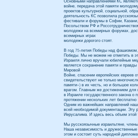
Основными направлениями КС являются
войне, передача этой памяти молодому
проектов культурной, социальной, обр
деятельность КС позволила русскоязы
фестивали и форумы в Софии, Казани,
Посольством РФ и Россотрудничеством
молодежи на всемирных форумах, дост
всемирных играх
молодежи дорогого стоят.
В год 75-летия Победы над фашизмом,
Победы. Мы не можем не отметить в эт
Израиля лично вручали юбилейные мед
является сохранение памяти и правды
Мировой
Войне, спасении европейских евреев о
свидетельствуют не только многочисл
памяти») в их честь, но и большое ко
врагом. Главным же достижением для в
в Израиле государственного закона о
протяжении нескольких лет бесплатно 
Одним из важнейших направлений наше
всей необходимой документации. Эту 
Иерусалима. И здесь весь объем этой
Мы русскоязычные израильтяне, члены 
Наша независимость и дружественные о
этом и состоит суть народной диплома