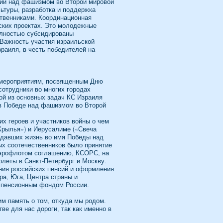
мии над фашизмом во Второй мировой
ьтуры, разработка и поддержка
ственниками. Координационная
ских проектах. Это молодежные
олностью субсидированы
Важность участия израильской
раиля, в честь победителей на
я мероприятиям, посвященным Дню
сотрудники во многих городах
ой из основных задач КС Израиля
 в Победе над фашизмом во Второй
их героев и участников войны о чем
Крылья») и Иерусалиме («Свеча
отдавших жизнь во имя Победы над
ых соотечественников было принятие
 Аэрофлотом соглашению, КСОРС, на
леты в Санкт-Петербург и Москву.
ния российских пенсий и оформления
ра, Юга, Центра страны и
и пенсионным фондом России.
им память о том, откуда мы родом.
е для нас дороги, так как именно в