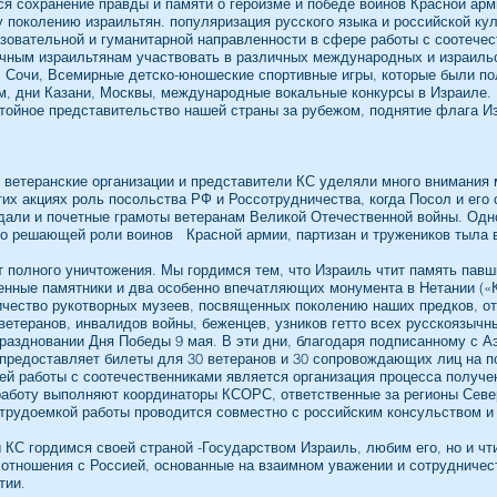
 сохранение правды и памяти о героизме и победе воинов Красной ар
 поколению израильтян. популяризация русского языка и российской кул
азовательной и гуманитарной направленности в сфере работы с соотече
чным израильтянам участвовать в различных международных и израиль
 Сочи, Всемирные детско-юношеские спортивные игры, которые были п
, дни Казани, Москвы, международные вокальные конкурсы в Израиле. 
ойное представительство нашей страны за рубежом, поднятие флага Из
 ветеранские организации и представители КС уделяли много внимани
их акциях роль посольства РФ и Россотрудничества, когда Посол и его 
али и почетные грамоты ветеранам Великой Отечественной войны. Одн
 о решающей роли воинов Красной армии, партизан и тружеников тыла
т полного уничтожения. Мы гордимся тем, что Израиль чтит память павш
енные памятники и два особенно впечатляющих монумента в Нетании («
личество рукотворных музеев, посвященных поколению наших предков, 
етеранов, инвалидов войны, беженцев, узников гетто всех русскоязычн
 праздновании Дня Победы 9 мая. В эти дни, благодаря подписанному с
предоставляет билеты для 30 ветеранов и 30 сопровождающих лиц на по
й работы с соотечественниками является организация процесса получе
работу выполняют координаторы КСОРС, ответственные за регионы Севе
 трудоемкой работы проводится совместно с российским консульством 
КС гордимся своей страной -Государством Израиль, любим его, но и чт
тношения с Россией, основанные на взаимном уважении и сотрудничеств
тии.