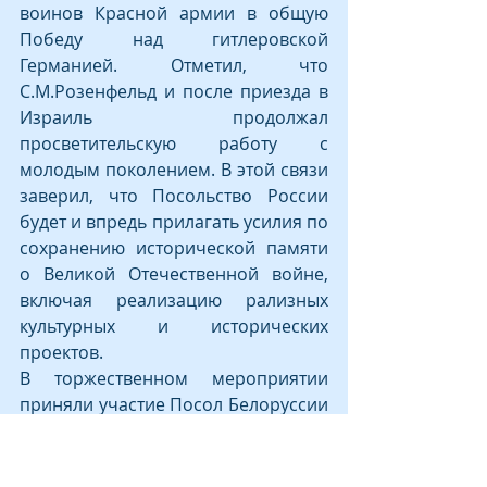
воинов Красной армии в общую 
Победу над гитлеровской 
Германией. Отметил, что 
С.М.Розенфельд и после приезда в 
Израиль продолжал 
просветительскую работу с 
молодым поколением. В этой связи 
заверил, что Посольство России 
будет и впредь прилагать усилия по 
сохранению исторической памяти 
о Великой Отечественной войне, 
включая реализацию рализных 
культурных и исторических 
проектов.
В торжественном мероприятии 
приняли участие Посол Белоруссии 
в Израиле Е.С.Воробьёв, Военный 
атташе при посольстве Казахстана 
в Израиле В.Е.Волков, директор 