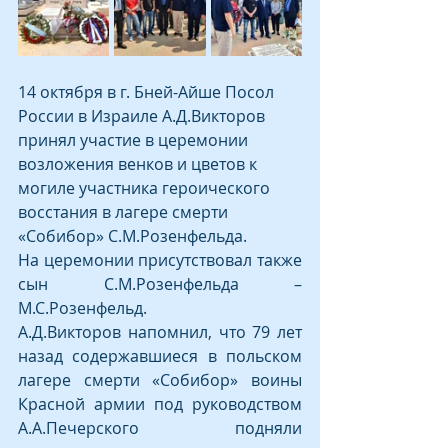
14 октября в г. Бней-Айше Посол 
России в Израиле А.Д.Викторов 
принял участие в церемонии 
возложения венков и цветов к 
могиле участника героического 
восстания в лагере смерти 
«Собибор» С.М.Розенфельда. 
На церемонии присутствовал также 
сын С.М.Розенфельда – 
М.С.Розенфельд. 
А.Д.Викторов напомнил, что 79 лет 
назад содержавшиеся в польском 
лагере смерти «Собибор» воины 
Красной армии под руководством 
А.А.Печерского подняли 