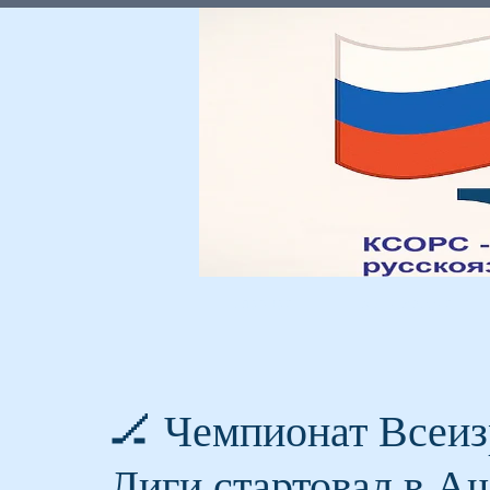
Главная
Мы и Россия
🏒 Чемпионат Всеиз
Лиги стартовал в А