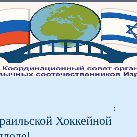
Молодежь
Культура
Интеграция
Мед
раильской Хоккейной
шдоде!