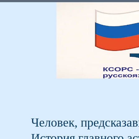
Главная
Мы и Россия
Человек, предсказа
История главного ас