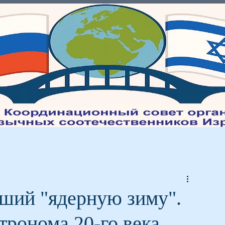
Молодежь
Культура
Интеграция
Мед
вший "ядерную зиму".
тронома 20-го века