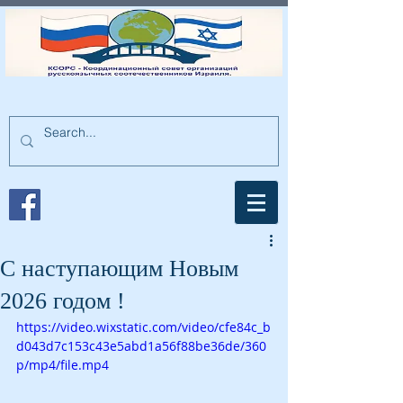
С наступающим Новым
2026 годом !
https://video.wixstatic.com/video/cfe84c_b
d043d7c153c43e5abd1a56f88be36de/360
p/mp4/file.mp4