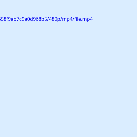
b658f9ab7c9a0d968b5/480p/mp4/file.mp4