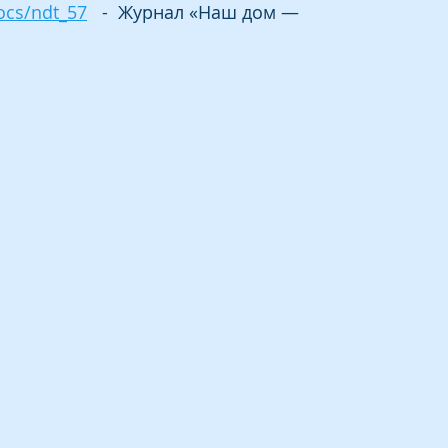
ocs/ndt_57
   -  Журнал «Наш дом — 