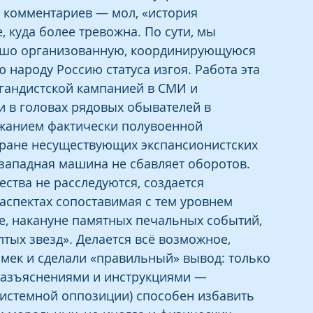
х комментариев — мол, «история 
, куда более тревожна. По сути, мы 
ошо организованную, координирующуюся 
 народу Россию статуса изгоя. Работа эта 
андистской кампанией в СМИ и 
и в головах рядовых обывателей в 
жанием фактически полувоенной 
ране несуществующих экспансионистских 
западная машина не сбавляет оборотов.
ства не расследуются, создается 
аспектах сопоставимая с тем уровнем 
е, накануне памятных печальных событий, 
тых звезд». Делается всё возможное, 
мек и сделали «правильный» вывод: только 
 разъяснениями и инструкциями — 
истемной оппозиции) способен избавить 