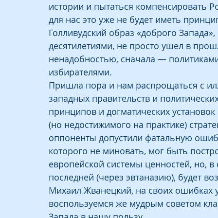
истории и пытаться компенсировать 
для нас это уже не будет иметь принци
Голливудский образ «доброго Запада»
десятилетиями, не просто ушел в про
ненадобностью, сначала — политиками
избирателями.
Пришла пора и нам распрощаться с ил
западных правительств и политических
принципов и догматических установок
(но недостижимого на практике) страт
оппоненты допустили фатальную ошиб
которого не миновать, мог быть постр
европейской системы ценностей, но, в
последней (через эвтаназию), будет во
Михаил Жванецкий, на своих ошибках у
воспользуемся же мудрым советом кла
Запада в нашу пользу.