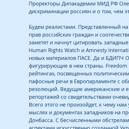
Проректоры Дипакадемии МИД РФ Олег
дискриминации россиян и о том, чем э
Будем реалистами. Представленный на
прав российских граждан и соотечеств
заметят и начнут цитировать западны
Human Rights Watch и Amnesty Internati
новых материалов ПАСЕ. Да и БДИПЧ О
фигурирующие в нем страны. Freedom H
рейтингах, посвященных политическим
пафосные речи в Европарламенте с об
резолюций. Ведущие американские и е
репортажей со свидетельствами очеви
Всего этого не произойдет, к чему нам
мыслях и документах западников на пр
Донбасса. С бесчисленными обстрелам
аспектами искусственно созданной Ук