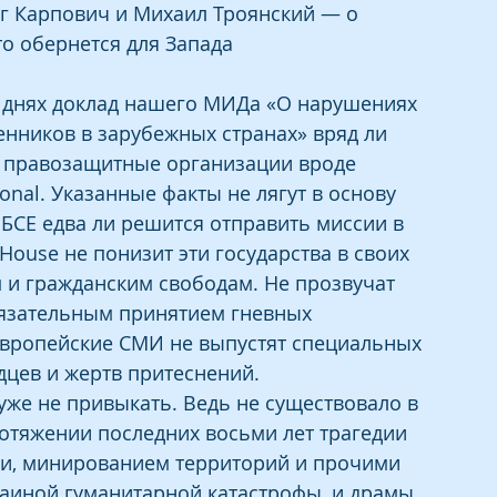
 Карпович и Михаил Троянский — о 
то обернется для Запада
 днях доклад нашего МИДа «О нарушениях 
енников в зарубежных странах» вряд ли 
е правозащитные организации вроде 
onal. Указанные факты не лягут в основу 
БСЕ едва ли решится отправить миссии в 
ouse не понизит эти государства в своих 
 и гражданским свободам. Не прозвучат 
язательным принятием гневных 
вропейские СМИ не выпустят специальных 
дцев и жертв притеснений.
 уже не привыкать. Ведь не существовало в 
отяжении последних восьми лет трагедии 
и, минированием территорий и прочими 
раиной гуманитарной катастрофы, и драмы 