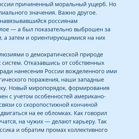
России причиненный моральный ущерб. Но 
пиального значения. Важно другое. 
, навязывавшийся россиянам 
шлое — а был показательно выброшен за 
, а затем и ориентирующимися на них 
люзиями о демократической природе 
 систем. Отказавшись от собственных 
 ради нанесения России вожделенного ими 
егического поражения, наши западные 
ку. Новый миропорядок, формирования 
оен с учетом особенностей американо-
 связи со скоропостижной кончиной 
здвигаться на ее обломках. Как говорил 
чатся, на чужих — делают карьеру. Так 
ссика и обратим промах коллективного 