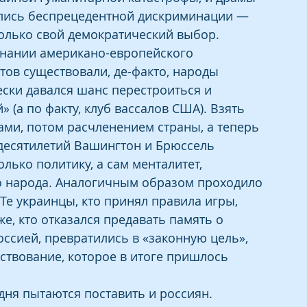
глись беспрецедентной дискриминации — 
только свой демократический выбор.
ознании американо-европейского 
ов существовали, де-факто, народы 
ески давался шанс перестроиться и 
(а по факту, клуб вассалов США). Взять 
ами, потом расчленением страны, а теперь 
десятилетий Вашингтон и Брюссель 
лько политику, а сам менталитет, 
го народа. Аналогичным образом проходило 
Те украинцы, кто принял правила игры, 
е, кто отказался предавать память о 
оссией, превратились в «законную цель», 
твование, которое в итоге пришлось 
я пытаются поставить и россиян. 