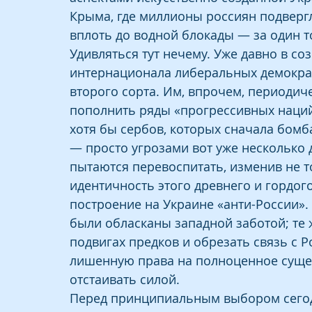
Крыма, где миллионы россиян подвер
вплоть до водной блокады — за один 
Удивляться тут нечему. Уже давно в с
интернационала либеральных демократ
второго сорта. Им, впрочем, периодич
пополнить ряды «прогрессивных наций» 
хотя бы сербов, которых сначала бомб
— просто угрозами вот уже несколько 
пытаются перевоспитать, изменив не то
идентичность этого древнего и гордо
построение на Украине «анти-России». 
были обласканы западной заботой; те ж
подвигах предков и обрезать связь с Р
лишенную права на полноценное сущес
отстаивать силой.
Перед принципиальным выбором сегодн