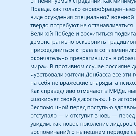
от неминуемых страданий, как минимум
Правда, как только «новообращенные» 
виде осуждения специальной военной о
твердо потребуют не останавливаться.
Великой Победе и восхититься подвига
демонстративно осквернить традицион
присоединиться к травле соплеменников
окончательно превратившись в образц
мира». В противном случае россияне до
чувствовали жители Донбасса все эти 
на себя не вражеские снаряды, а псих
Как справедливо отмечают в МИДе, н
«шокирует своей дикостью». Но истори
беспомощной перед поступью здравом
отступало — и отступит вновь — пере
увидим, как новое поколение лидеров 
воспоминаний о нынешнем периоде свое