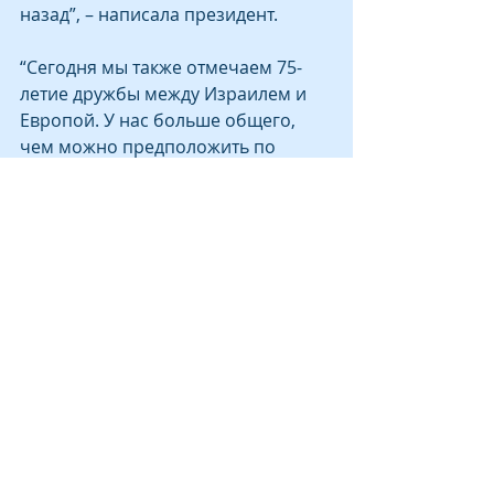
назад”, – написала президент.
“Сегодня мы также отмечаем 75-
летие дружбы между Израилем и 
Европой. У нас больше общего, 
чем можно предположить по 
географии: наша общая культура, 
наши ценности и сотни тысяч 
европейско-израильских граждан 
создали между нами глубокую 
связь” – считает Урсула фон дер 
Ляйн
“Европа и Израиль обязаны быть 
друзьями и союзниками”, – 
заключила она. “Ваша свобода – 
это наша свобода. С днем ​​
рождения весь народ Израиля”.
СМИ