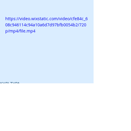
https://video.wixstatic.com/video/cfe84c_6
08c946114c94a10a6d7d97bfb0054b2/720
p/mp4/file.mp4
КУЛЬТУРА
@ 2025 все права принадлежат КСОРС
Израиль