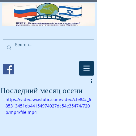
Последний месяц осени
https://video.wixstatic.com/video/cfe84c_6
85313451eb44154974027dc54e35474/720
p/mp4/file.mp4