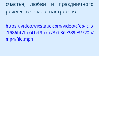
счастья, любви и праздничного 
рождественского настроения!
https://video.wixstatic.com/video/cfe84c_3
7f986fd7fb741ef9b7b737b36e289e3/720p/
mp4/file.mp4
Chris Rea (RIP) - driving home for 
christmas
ИНТЕГРАЦИЯ