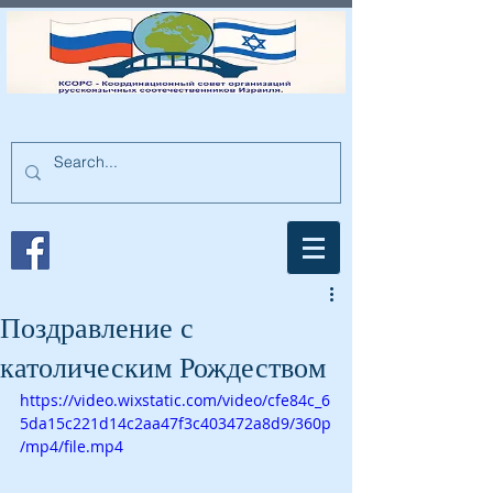
Поздравление с
католическим Рождеством
https://video.wixstatic.com/video/cfe84c_6
5da15c221d14c2aa47f3c403472a8d9/360p
/mp4/file.mp4