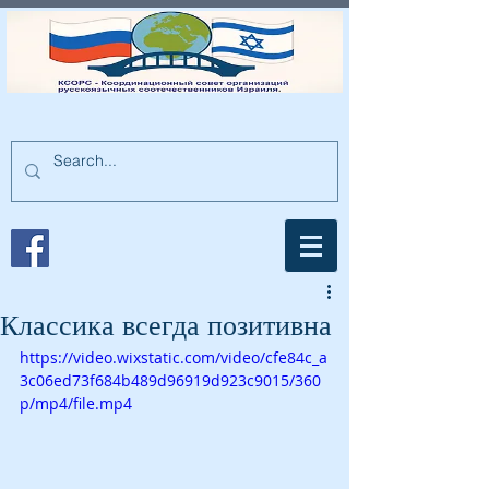
Классика всегда позитивна
https://video.wixstatic.com/video/cfe84c_a
3c06ed73f684b489d96919d923c9015/360
p/mp4/file.mp4