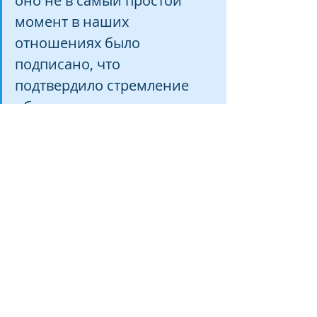
оно не в самый простой 
момент в наших 
отношениях было 
подписано, что 
подтвердило стремление 
обеих стран и народов 
продолжать сотрудничество 
и обмены в области 
культуры. Я должен сказать, 
что это соглашение 
открывает новые 
возможности для 
режиссеров, всех деятелей 
киноиндустрии, 
израильской и российской, 