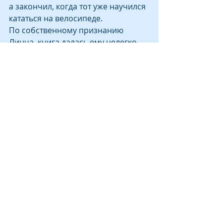
а закончил, когда тот уже научился 
кататься на велосипеде. 
По собственному признанию 
Линча, книга далась ему нелегко.
Зато, как сказано на сайте 
Букеровской премии, роман стал 
«триумфом эмоционального 
повествования, бодрящим 
и смелым. С большой живостью 
«Песнь пророка» отражает 
социальные и политические 
тревоги сегодняшнего дня. 
Читатели найдут ее трогательной 
и правдивой и не скоро забудут 
содержащиеся в ней 
предупреждения».
Обладатель Букеровской премии 
получает в качестве приза 50 
тысяч фунтов стерлингов (около 